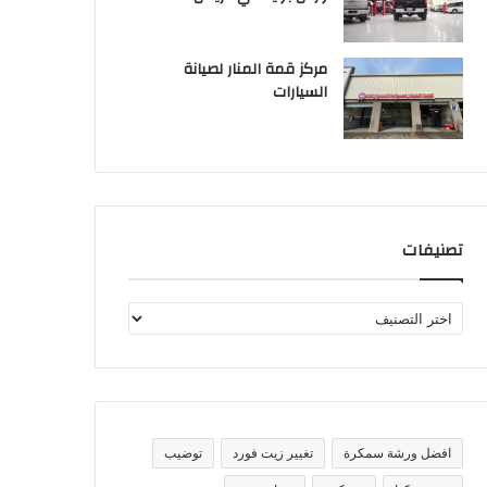
مركز قمة المنار لصيانة
السيارات
تصنيفات
ت
ص
ن
ي
ف
ا
ت
افضل ورشة سمكرة
تغيير زيت فورد
توضيب