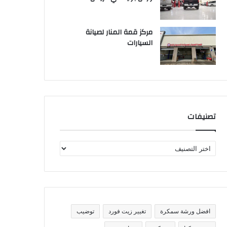
مركز قمة المنار لصيانة
السيارات
تصنيفات
ت
ص
ن
ي
ف
ا
ت
افضل ورشة سمكرة
تغيير زيت فورد
توضيب