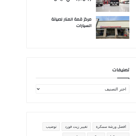
مركز قمة المنار لصيانة
السيارات
تصنيفات
ت
ص
ن
ي
ف
ا
ت
افضل ورشة سمكرة
تغيير زيت فورد
توضيب