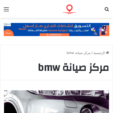
بحث عن
الق
الرئيسية
/
مركز صيانة bmw
مركز صيانة bmw