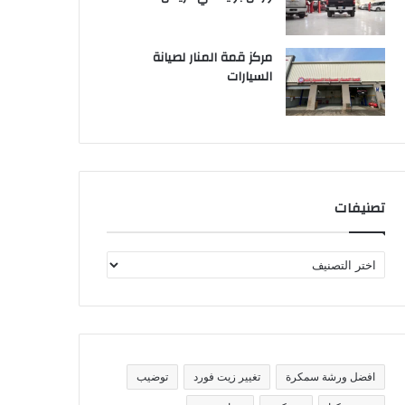
مركز قمة المنار لصيانة
السيارات
تصنيفات
ت
ص
ن
ي
ف
ا
ت
افضل ورشة سمكرة
تغيير زيت فورد
توضيب