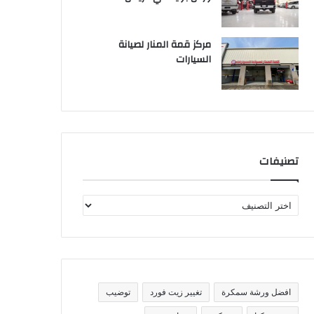
مركز قمة المنار لصيانة
السيارات
تصنيفات
ت
ص
ن
ي
ف
ا
ت
افضل ورشة سمكرة
تغيير زيت فورد
توضيب