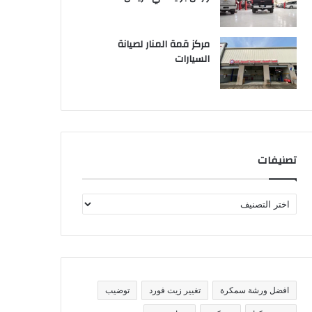
مركز قمة المنار لصيانة
السيارات
تصنيفات
ت
ص
ن
ي
ف
ا
ت
افضل ورشة سمكرة
تغيير زيت فورد
توضيب