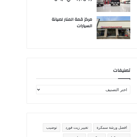
مركز قمة المنار لصيانة
السيارات
تصنيفات
ت
ص
ن
ي
ف
ا
ت
افضل ورشة سمكرة
تغيير زيت فورد
توضيب