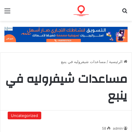
بحث عن
الق
الرئيسية
/
مساعدات شيفروليه في ينبع
مساعدات شيفروليه في
ينبع
Uncategorized
58
admin