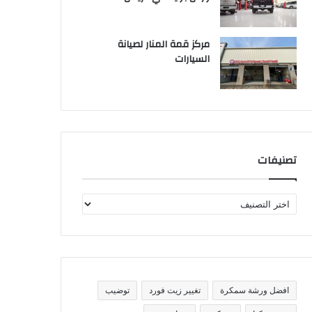
مركز قمة المنار لصيانة
السيارات
تصنيفات
ت
ص
ن
ي
ف
ا
ت
افضل ورشة سمكرة
تغيير زيت فورد
توضيب