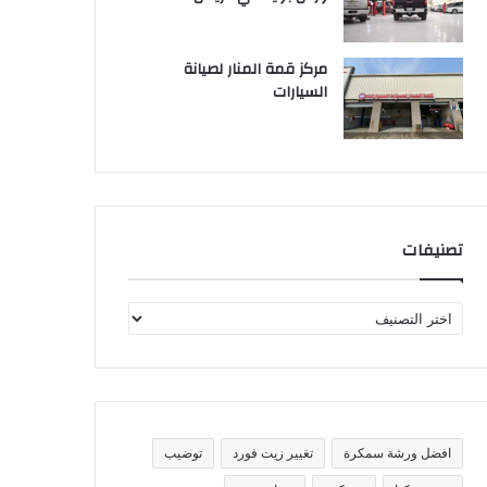
مركز قمة المنار لصيانة
السيارات
تصنيفات
ت
ص
ن
ي
ف
ا
ت
افضل ورشة سمكرة
تغيير زيت فورد
توضيب