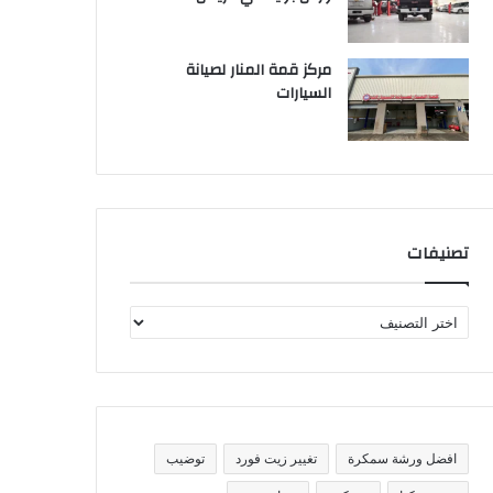
مركز قمة المنار لصيانة
السيارات
تصنيفات
ت
ص
ن
ي
ف
ا
ت
افضل ورشة سمكرة
تغيير زيت فورد
توضيب