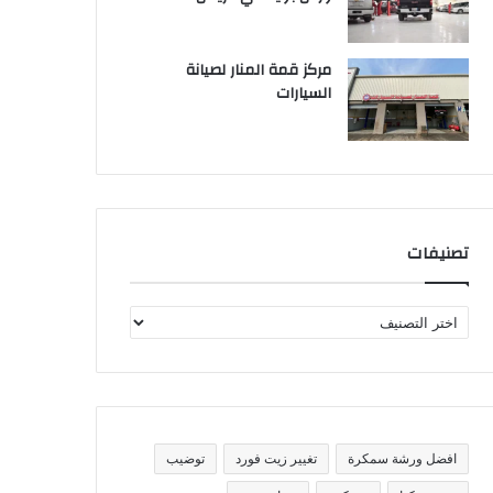
مركز قمة المنار لصيانة
السيارات
تصنيفات
ت
ص
ن
ي
ف
ا
ت
افضل ورشة سمكرة
تغيير زيت فورد
توضيب