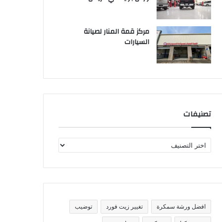
مركز قمة المنار لصيانة
السيارات
تصنيفات
ت
ص
ن
ي
ف
ا
ت
افضل ورشة سمكرة
تغيير زيت فورد
توضيب