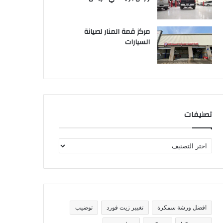
مركز قمة المنار لصيانة
السيارات
تصنيفات
ت
ص
ن
ي
ف
ا
ت
افضل ورشة سمكرة
تغيير زيت فورد
توضيب