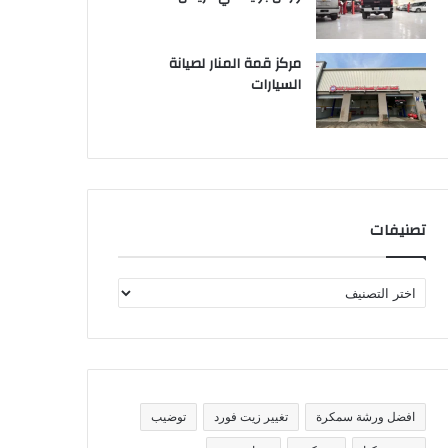
مركز قمة المنار لصيانة
السيارات
تصنيفات
ت
ص
ن
ي
ف
ا
ت
افضل ورشة سمكرة
تغيير زيت فورد
توضيب