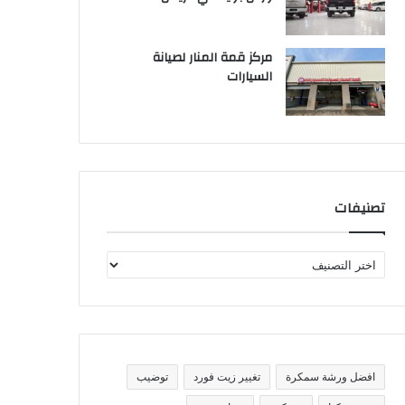
مركز قمة المنار لصيانة
السيارات
تصنيفات
ت
ص
ن
ي
ف
ا
ت
افضل ورشة سمكرة
تغيير زيت فورد
توضيب