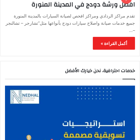
افضل ورشة دودج في المدينة المنورة
تقدم مراكز الردادي ومراكز افحص لصيانة السيارات بالمدينة المنورة
جميع خدمات صيانة واصلاح سيارات دودج بأنواعها مثل”تشارجر – تشالنجر
–…
أكمل القراءة »
خدمات احترافية، نحن خيارك الأفضل