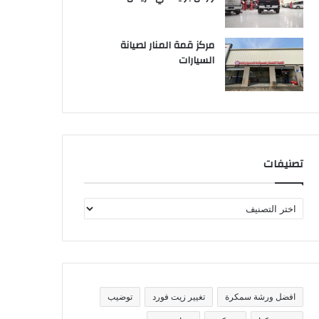
مركز قمة المنار لصيانة
السيارات
تصنيفات
ت
ص
ن
ي
ف
ا
ت
افضل ورشة سمكرة
تغيير زيت فورد
توضيب