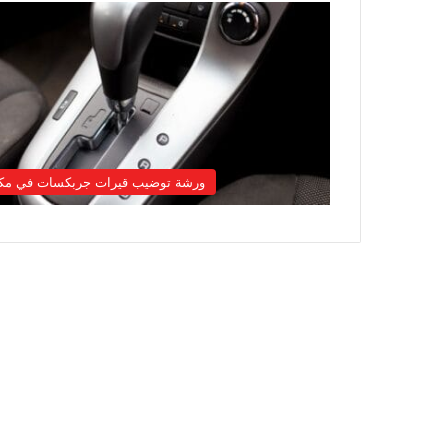
ورشة توضيب قيرات جربكسات في مك