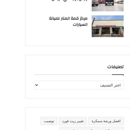
مركز قمة المنار لصيانة
السيارات
تصنيفات
ت
ص
ن
ي
ف
ا
ت
افضل ورشة سمكرة
تغيير زيت فورد
توضيب