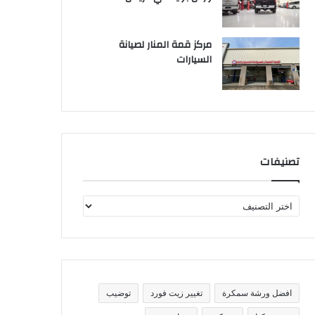
مركز قمة المنار لصيانة
السيارات
تصنيفات
ت
ص
ن
ي
ف
ا
ت
افضل ورشة سمكرة
تغيير زيت فورد
توضيب