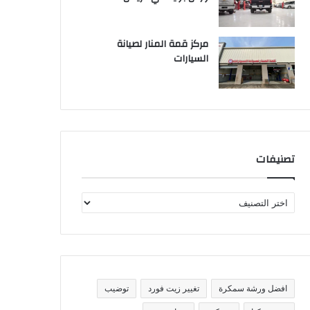
مركز قمة المنار لصيانة
السيارات
تصنيفات
ت
ص
ن
ي
ف
ا
ت
افضل ورشة سمكرة
تغيير زيت فورد
توضيب