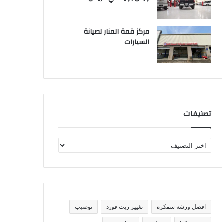
مركز قمة المنار لصيانة
السيارات
تصنيفات
ت
ص
ن
ي
ف
ا
ت
افضل ورشة سمكرة
تغيير زيت فورد
توضيب