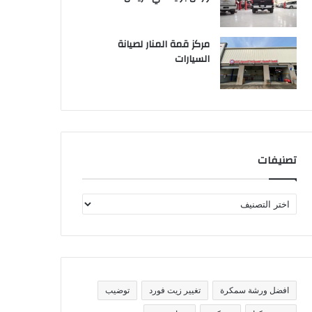
مركز قمة المنار لصيانة
السيارات
تصنيفات
ت
ص
ن
ي
ف
ا
ت
افضل ورشة سمكرة
تغيير زيت فورد
توضيب