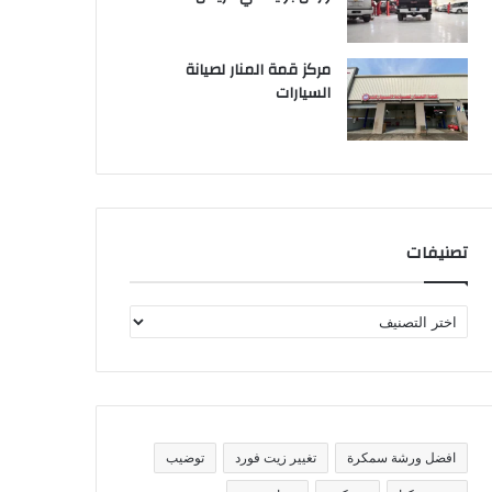
مركز قمة المنار لصيانة
السيارات
تصنيفات
ت
ص
ن
ي
ف
ا
ت
افضل ورشة سمكرة
تغيير زيت فورد
توضيب