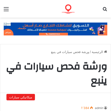
بحث عن
الق
الرئيسية
/
ورشة فحص سيارات في ينبع
ورشة فحص سيارات في
ينبع
ميكانيكي سيارات
1٬384
admin