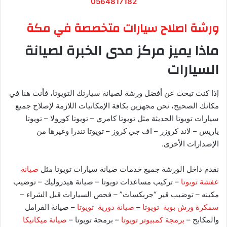
0564817182
ورشة اصلاح سيارات متخصصة في مكة
ماذا يميز مركز مدى الخبرة لصيانة
السيارات
إذا كنت تبحث عن أفضل ورشة لصيانة سيارتك التويوتا، فأنت هنا في
مكانك الصحيح، نحن مجهزين بكافة الإمكانيات اللازمة لإصلاح جميع
سيارات تويوتا الحديثة مثل تويوتا كامري – تويوتا كورولا – تويوتا
ياريس – لاند كروزر – اف جي كروز – تويوتا تندرا وغيرها من
الإصدارات الأخرى.
نقدم داخل الورشة جميع خدمات صيانة سيارات تويوتا مثل
صيانة
عفشة تويوتا
– تركيب مساعدات تويوتا – صيانة هيدروليك – توضيب
مكينه – توضيب قير “جربكسات” – فحص السيارات قبل الشراء –
سمكرة ورش بوية تويوتا
–
صيانة دورية تويوتا
– صيانة الفرامل
والمكابح –
برمجة كمبيوتر تويوتا
– برمجة تويوتا –
صيانة ميكانيكا