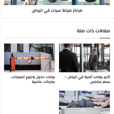
ل
ن
مراكز صيانة سيات في الرياض
ر
ة
ي
س
ا
ي
ض
ا
مقالات ذات صلة
-
ت
ب
ف
س
ي
ع
ا
ر
ل
م
ر
ن
ي
ا
ا
ف
ض
تأجير بوابات أمنية في الرياض –
بوابات دخول وخروج السيارات،
س
بسعر منافس
بماركات عالمية