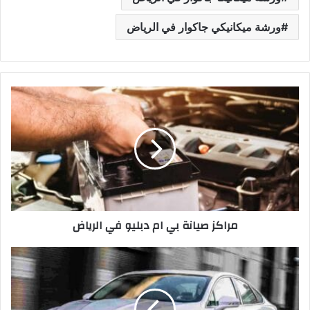
ورشة ميكانيكي جاكوار في الرياض
م
ر
ا
ك
ز
ص
ي
ا
ن
مراكز صيانة بي ام دبليو في الرياض
ة
ب
ي
م
ا
ر
م
ا
د
ك