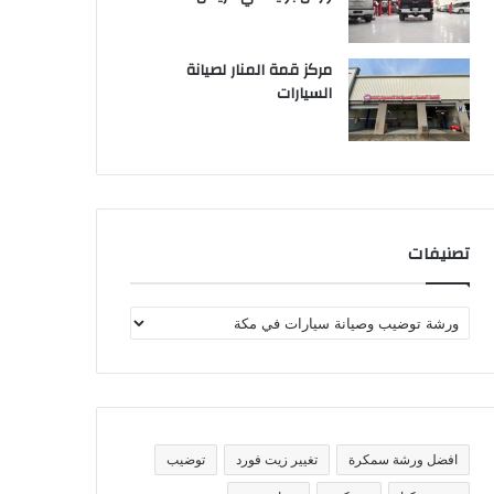
مركز قمة المنار لصيانة
السيارات
تصنيفات
ت
ص
ن
ي
ف
ا
ت
افضل ورشة سمكرة
تغيير زيت فورد
توضيب